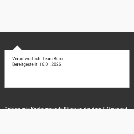
Verantwortlich:
Team Büren
Bereitgestellt:
16.01.2026
Reformierte Kirchgemeinde Büren an der Aare & Meienried
Bernstrasse 7, 3294 Büren a. A.
032 351 35 59
sekretariat@kirche-bueren.ch