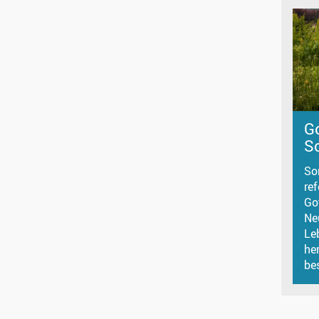
G
S
So
ref
Go
Ne
Le
he
be