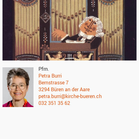
Pfrn.
Petra Burri
Bernstrasse 7
3294 Büren an der Aare
petra.burri@kirche-bueren.ch
032 351 35 62