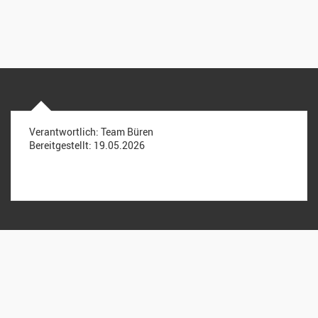
Verantwortlich:
Team Büren
Bereitgestellt:
19.05.2026
Reformierte Kirchgemeinde Büren an der Aare & Meienried
Bernstrasse 7, 3294 Büren a. A.
032 351 35 59
sekretariat@kirche-bueren.ch