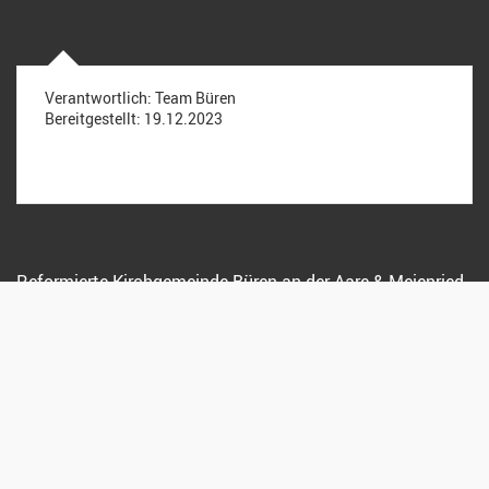
Verantwortlich:
Team Büren
Bereitgestellt:
19.12.2023
Reformierte Kirchgemeinde Büren an der Aare & Meienried
Bernstrasse 7, 3294 Büren a. A.
032 351 35 59
sekretariat@kirche-bueren.ch