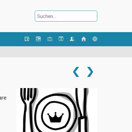
8
are