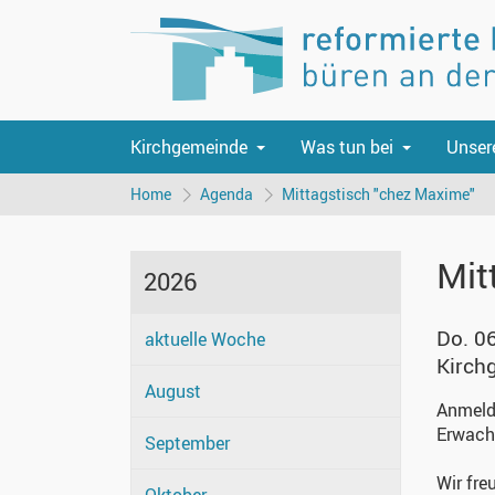
Kirchgemeinde
Was tun bei
Unser
Home
Agenda
Mittagstisch "chez Maxime"
Mit
2026
Do. 0
aktuelle Woche
Kirch
August
Anmeldu
Erwachs
September
Wir fre