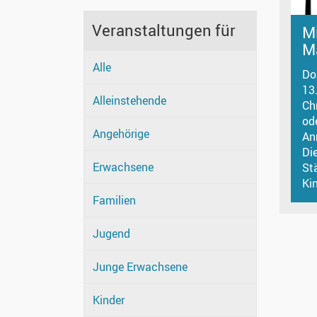
Veranstaltungen für
Mi
M
Alle
Do
13
Alleinstehende
Ch
od
Angehörige
An
Di
Erwachsene
St
Kin
Familien
Jugend
Junge Erwachsene
Kinder