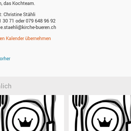
h, das Kochteam.
t:
Christine Stähli
1 30 71 oder 079 648 96 92
ne.staehli@kirche-bueren.ch
nen Kalender übernehmen
orher
lich