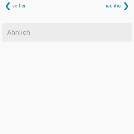
vorher
nachher
Ähnlich