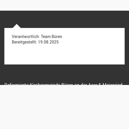
Verantwortlich:
Team Büren
Bereitgestellt:
19.08.2025
Reformierte Kirchgemeinde Büren an der Aare & Meienried
Bernstrasse 7, 3294 Büren a. A.
032 351 35 59
sekretariat@kirche-bueren.ch