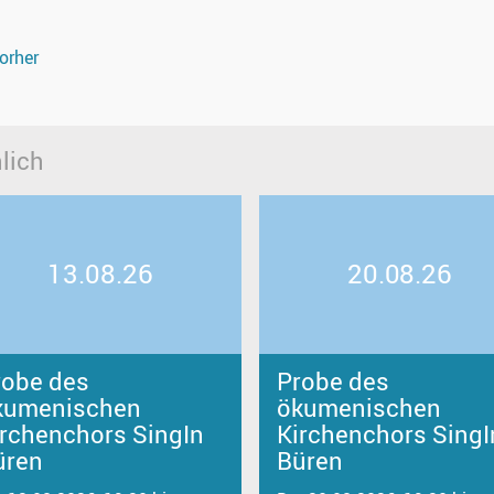
orher
lich
13.08.26
20.08.26
robe des
Probe des
kumenischen
ökumenischen
irchenchors SingIn
Kirchenchors SingI
üren
Büren