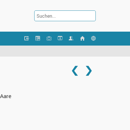
6
 Aare