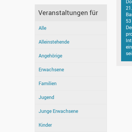
Do
21
Veranstaltungen für
Ba
53
De
Alle
pr
Int
Alleinstehende
ei
sei
Angehörige
Erwachsene
Familien
Jugend
Junge Erwachsene
Kinder