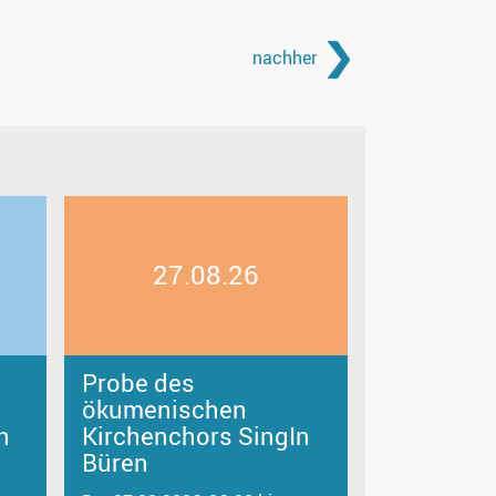
nachher
27.08.26
Probe des
ökumenischen
n
Kirchenchors SingIn
Büren