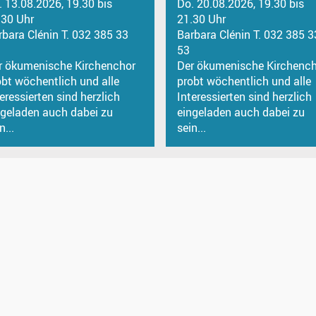
. 13.08.2026, 19.30 bis
Do. 20.08.2026, 19.30 bis
.30 Uhr
21.30 Uhr
rbara Clénin T. 032 385 33
Barbara Clénin T. 032 385 3
53
r ökumenische Kirchenchor
Der ökumenische Kirchench
obt wöchentlich und alle
probt wöchentlich und alle
eressierten sind herzlich
Interessierten sind herzlich
ngeladen auch dabei zu
eingeladen auch dabei zu
n...
sein...