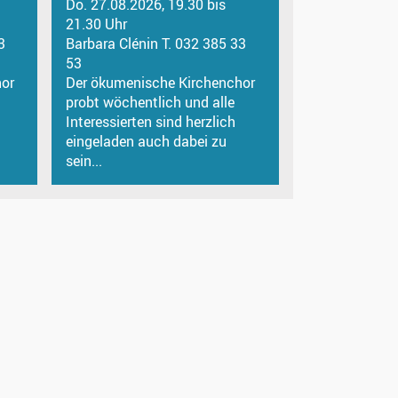
Do. 27.08.2026, 19.30 bis
21.30 Uhr
3
Barbara Clénin T. 032 385 33
53
or
Der ökumenische Kirchenchor
probt wöchentlich und alle
Interessierten sind herzlich
eingeladen auch dabei zu
sein...